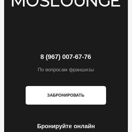
*Facebook, Instagram принадлежат Meta, признанной в
России экстримисткой организацией.
разрешено с
питомцами
вайфай
Согласие на обработку данных
Правила посещения заведения
Политика конфиденциальности
Согласие на рекламную рассылку
Сайт продвигается: ovs-agency.ru
Все права защищены 2025 — ИП Григорян Р.
А. Сеть лаунж-баров в Москве и области
премиум-класса.