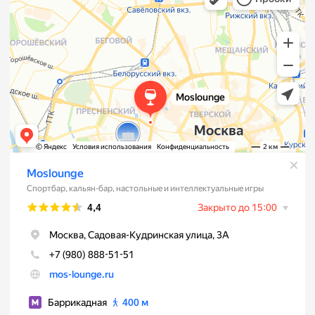
Бронируйте онлайн
Telegram
WhatsApp
Подписывайтесь на наши соц. сети и
будьте в курсе всех акций и событий
VK
*Instagram
*Facebook, Instagram принадлежат Meta, признанной в
России экстримисткой организацией.
разрешено с
питомцами
вайфай
Согласие на обработку данных
Правила посещения заведения
Политика конфиденциальности