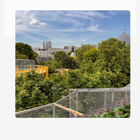
МЕНЮ
Мы держимся за новое, но не
забываем о старом Всё что мы сейчас
делаем — это наша история
ОТКРЫТЬ МЕНЮ
КАФЕ У МЕТРО
БАРРИКАДНАЯ