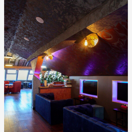
В MOSlounge ресторане на Баррикадной
есть большая и разнообразная кухня, где
можно покушать как в полноценном кафе. В
меню нашей кухни очень много еды, на
выбор для самых требовательных гостей.
Еда в меню кафе представлено смешанным
типом, с блюдами, закусками из самых
разных кухонь мира. И так какие блюда
есть в меню Moslounge на Баррикадной:
европейские блюда, кавказская еда и
шашлык, итальянская кухня, европейская
кухня.
Если вы ищете Лаунж бар на Баррикадной,
где можно хорошо и вкусно покушать,
конечно, приходите к нам на Садовой
Кудринской улице. Бывают случаи, когда
хочется своей еды, вы можете заказать
доставку.
Кроме того, в летний период вы можете
посетить уютную веранду, где можно
встретить прекрасный закат, наслаждаясь
вкусным коктейлем и едой.