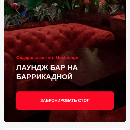
Федеральная сеть Moslounge
ЛАУНДЖ БАР НА
БАРРИКАДНОЙ
ЗАБРОНИРОВАТЬ СТОЛ
ЛАУНЖ БАР НА
САДОВОЙ
КУДРИНСКОЙ
Moslounge бар на Баррикадной,
расположен рядом с метро Баррикадная, в
400 метрах от выхода №2, и в 600 метрах
от выхода №1 станции метро
Краснопресненская. Дойти пешком до
лауж-кафе от обеих станций метро можно
по улице Баррикадная, мимо Кудринской