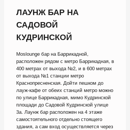
площади до Садовой Кудринской улице
3а. Лаунж бар расположен на 4 этаже
самостоятельного отдельно стоящего
здания, а сам вход осуществляется через
входную группу с левого угла здания. Если
у вас возникают вопросы относительно
того, как доехать или дойти, звоните
администратору заведения по номеру
+7 (980) 888-51-51 или пишите в МАКС, и
вам обязательно помогут добраться.
Московский лаунж бар на Баррикадной
обладает рядом преимуществ, которые
делают кафе особенно привлекательным
во всём Пресненском районе города
Москвы
Как добраться