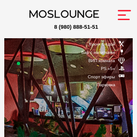
8 (980) 888-51-51
Кухня с едой
Бар с напитками
ВИП комната
Главная
О нас
Заведения
Ф
PS «5»
Меню
Спорт эфиры
Парковка
ЗАБРОН