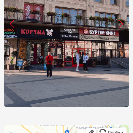
В соц. сети
WHATSAPP
8 (980) 888-51-51
Бронирование Пн-Вс
8 (967) 007-67-76
По вопросам франшизы
ЗАБРОНИРОВАТЬ