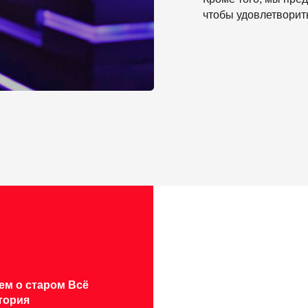
таром Всё
РАТОВ НИКИТА
СТЕПРИИМСТВО