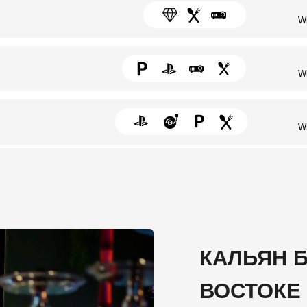
+7 (985)-555-146
Whatsapp / Telegra
КАЛЬЯН БАРЫ Н
ВОСТОКЕ МОСК
Наши кальянные - это места, где 
долгого рабочего дня или провест
комфортной обстановке. У нас со
отдыха и разговоров: уютные дива
внимательный персонал.