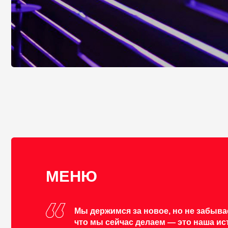
МЕНЮ
Мы держимся за новое, но не забываем о с
что мы сейчас делаем — это наша история
//
БРЕНД ШЕФ КОНД
ОТКРЫТЬ МЕНЮ
МОСКОВСКИЙ СЕРВИС И ГО