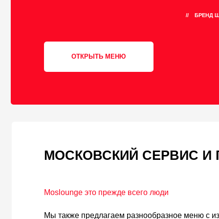
Мoslounge это прежде всего люди
Мы также предлагаем разнообразное меню с изысканн
освежающими напитками, чтобы сделать ваше времяп
кальяном еще более приятным и вкусным. Наша кома
готова предложить вам высококлассный сервис и соз
атмосферу для вашего отдыха. Мы ценим каждого гост
посещение кальянных "Мослаунж" на севере Москвы
уникальным.
Приходите в кальянные "Мoslounge" на северо-восток
великолепной атмосферой, качественным кальяном и
обслуживанием. Мы гарантируем, что ваше времяпров
запоминающимся и приятным.