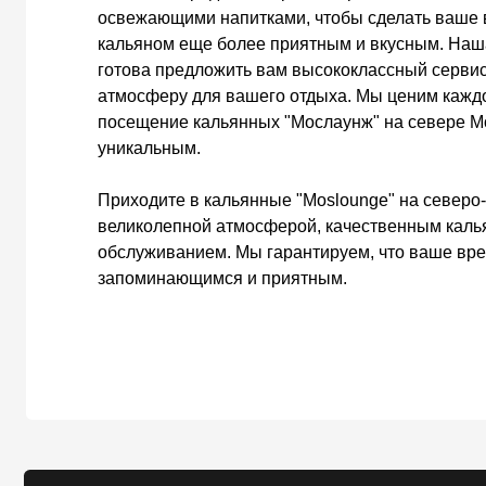
ЗАВ
ПРА
ФРА
БЛО
О Н
8 (967) 007-67-76
По вопросам франшизы
ЗАБРОНИРОВАТЬ
Все права защищены 2025 — ИП Григорян Р. А. Сеть лаунж-