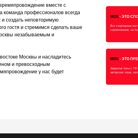
Бронируйте онлайн
ЕДЕНИЯ
ВИЛА ПОСЕЩЕНИЯ
Telegram
WhatsApp
НШИЗА
Г
АС
Подписывайтесь на наши соц. сети и
будьте в курсе всех акций и событий
ВК
*Instagram
р
п
*Facebook, Instagram принадлежат Meta, признанной в
России экстримисткой организацией.
Политика конфиденциальности