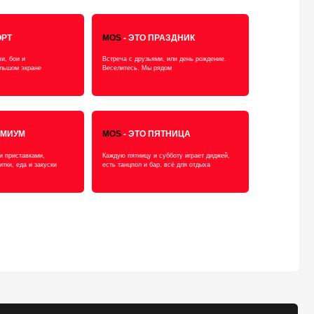
азрешено с
вайфай
итомцами
Согласие на обработку данных