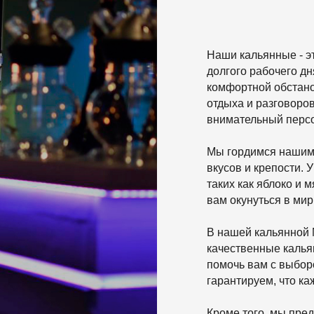
Мы гордимся нашим широким ассо
вкусов и крепости. У нас вы найдет
таких как яблоко и мята, до экзот
вам окунуться в мир новых ощуще
В нашей кальянной Мoslounge мы
качественные кальяны и аксессуа
помочь вам с выбором и настроить
гарантируем, что каждый затягив
Кроме того, мы предлагаем разноо
чтобы удовлетворить все ваши га