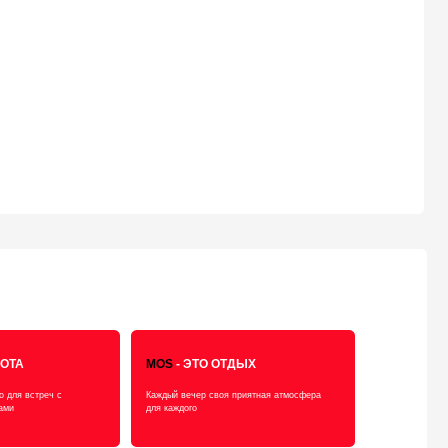
MOS
- ЭТО ОТДЫХ
Каждый вечер своя приятная атмосфера
для каждого
MOS
- ЭТО ПРАЗДНИК
Встреча с друзьями, или день рождение.
Веселитесь. Мы рядом
MOS
- ЭТО ПЯТНИЦА
Каждую пятницу и субботу играет диджей,
есть танцпол и бар, всё для отдыха