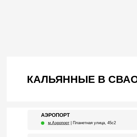
КАЛЬЯННЫЕ В СВАО 
АЭРОПОРТ
м.Аэропорт
| Планетная улица, 45c2
МЕТРОПОЛИС
м.Войковская
| Ленинградское Шоссе, 16а с.4
СВИБЛОВО
м.Свиблово
| Енисейская 5к2