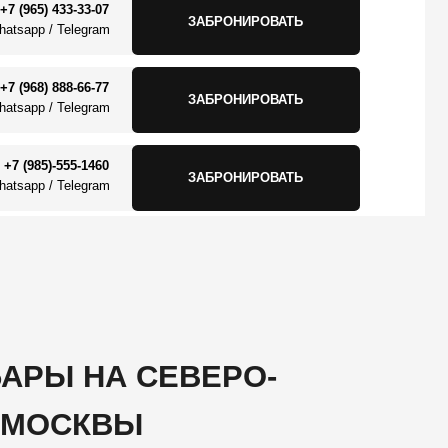
0
ЗАБРОНИРОВАТЬ
m
А СЕВЕРО-
ВЫ
вы сможете расслабиться после
и время с друзьями в спокойной и
здана идеальная атмосфера для
ны, приятная музыка и