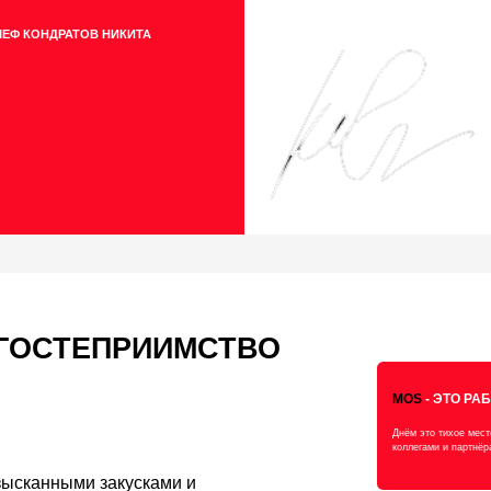
MOS
- ЭТО РАБОТА
Днём это тихое место для встреч с
коллегами и партнёрами
ыми закусками и
ровождение вместе с
нда профессионалов всегда
MOS
- ЭТО СПОРТ
дать неповторимую
Все спортивные матчи, бои и
я и стремимся сделать ваше
соревнования, на большом экране
 незабываемым и
е Москвы и насладитесь
MOS
- ЭТО ПРЕМИУМ
 превосходным
Закрытые зоны с ТВ и приставками,
ождение у нас будет
авторские чаши, напитки, еда и закуски