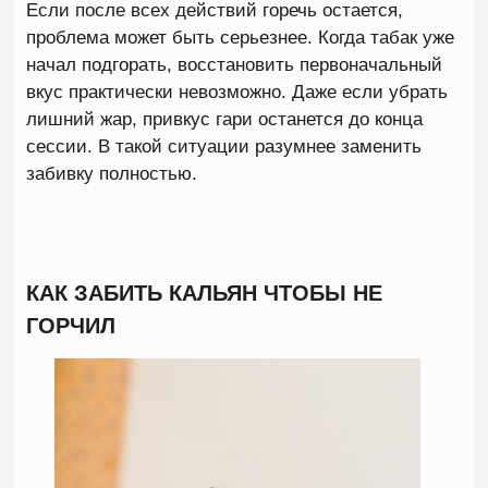
Если начать раскуривать кальян слишком рано,
верхний слой смеси быстро перегреется, а
нижние слои останутся холодными. В результате
часть табака уже начинает выгорать, тогда как
остальная часть еще даже не начала работать.
Такой неравномерный прогрев приводит к
нестабильному вкусу, плохой дымности и
быстрому появлению горечи. Поэтому опытные
кальянщики всегда дают чаше полностью
прогреться и только после этого начинают
курение.
Забивают табак слишком высоко
Высота забивки играет гораздо большую роль,
чем кажется на первый взгляд. Если табак
касается калауда или фольги, температура в
местах соприкосновения становится значительно
выше средней температуры внутри чаши. Эти
участки начинают подгорать практически сразу
после прогрева. Многие новички специально
делают забивку выше уровня чаши, рассчитывая
получить больше вкуса и дыма. На практике
результат оказывается противоположным.
Перегретые листья быстро теряют аромат, а
вместо яркого вкуса появляется неприятная горечь