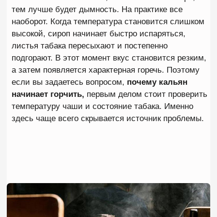
температурном диапазоне. Когда жара слишком
много, сироп начинает буквально выкипать из
листа. После этого табак быстро пересыхает и
начинает тлеть. Вкус становится тяжелым, дым —
жестким, а во рту появляется характерная горечь.
Чаще всего перегрев возникает
по нескольким
причинам
:
на чашу поставили слишком много углей;
угли лежат слишком близко к центру;
калауд полностью закрыт;
чаша слишком долго прогревалась;
используется маленькая чаша с большим
количеством жара.
Именно поэтому ответ на вопрос чаще всего
связан не с качеством смеси, а с неправильным
управлением жаром. Характерный признак
перегрева —
кальян резко начинает драть
горло
, вкус становится слабее, а дым
приобретает запах жженого сахара или древесного
угля. В такой ситуации необходимо немедленно
уменьшить количество жара.
Слишком плотная забивка чаши
Даже дорогой табак может горчить, если его
неправильно уложить в чашу. Одна из самых
распространенных ошибок —
чрезмерно плотная