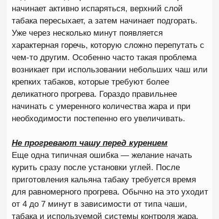
Подписывайтесь на наши соц.
сети и будьте в курсе всех акций и
событий
ВК
*Instagram
*Facebook, Instagram принадлежат Meta, признанной в
России экстримисткой организацией.
разрешено с
питомцами
вайфай
Согласие на обработку данных
Правила посещения заведения
Политика конфиденциальности
Согласие на рекламную рассылку
Сайт продвигается: ovs-agency.ru