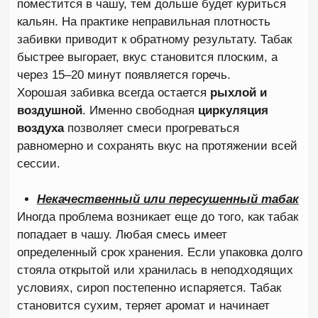
горечь, которую многие ошибочно принимают за
проблему с табаком или углями.
Поэтому профессиональные кальянщики
рекомендуют
промывать шахту и колбу после
каждой сессии
. Это не только улучшает вкус, но
и продлевает срок службы самого кальяна.
ПОЧЕМУ КАЛЬЯН ГОРЧИТ В ГОРЛЕ
Иногда человек не чувствует выраженной горечи
во вкусе, но при каждой затяжке возникает
неприятное першение или жжение. Если горчит в