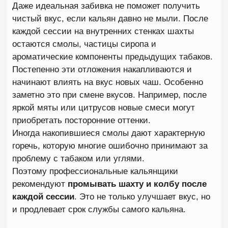
Когда кальян начинает горчить, большинство
людей совершают одну и ту же ошибку —
продолжают курить в надежде, что вкус
восстановится сам собой. На практике
происходит обратное: табак перегревается еще
сильнее, сироп выгорает, а неприятный привкус
становится только заметнее.
Если вы заметили первые признаки горечи, важно
быстро определить причину и снизить нагрузку на
чашу. В большинстве случаев кальян можно
спасти за несколько минут без полной замены
табака.
✓ Уберите один уголь
Первое и самое эффективное действие —
уменьшить количество жара.
Если кальян курится на четырех углях, снимите
один. Если используется три угля, попробуйте
временно убрать один из них или приоткрыть
крышку калауда. Очень часто этого достаточно,
чтобы температура внутри чаши начала
снижаться. Помните: лучше немного недогреть