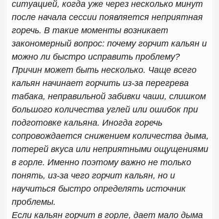
табака, неправильной забивки чаши, слишком
большого количества углей или ошибок при
подготовке кальяна. Иногда горечь
сопровождается снижением количества дыма,
потерей вкуса или неприятными ощущениями
в горле. Именно поэтому важно не только
понять, из-за чего горчит кальян, но и
научиться быстро определять источник
проблемы.
Если кальян горчит в горле, дает мало дыма
или полностью потерял вкус, не стоит сразу
переделывать всю забивку. В большинстве
случаев ситуацию можно исправить
буквально за несколько минут, если правильно
определить причину. Более того, зная
основные правила подготовки чаши и
контроля жара, можно вообще избежать
подобных проблем в будущем.
В этой статье разберем основные причины
появления горечи, расскажем, что делать
если кальян горчит, почему кальян горчит в
горле, из-за чего может пропадать вкус и как
забить кальян так, чтобы он оставался