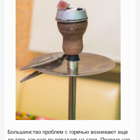
и запах гари.
Особенно внимательно нужно следить за этим
при использовании крепких табаков и небольших
чаш. Даже несколько миллиметров лишней
высоты способны испортить всю сессию.
Редко чистят кальян
Многие уделяют большое внимание выбору
табака и углей, но забывают про регулярную
чистку самого кальяна. После каждой сессии
внутри шахты, колбы и других элементов
остаются смолы, частицы сиропа и остатки
ароматизаторов. Со временем они накапливаются
и начинают влиять на вкус новых забивок.
Особенно заметна проблема при частой смене
вкусов. Например, после яркой мяты, цитрусов
или специй внутри кальяна может сохраняться
стойкий аромат, который будет смешиваться со
следующим табаком. Кроме того, старые
отложения способны создавать неприятную
горечь и ощущение "грязного" вкуса даже при
идеально приготовленной чаше. Регулярная мойка
кальяна после каждой сессии позволяет избежать
подобных проблем и значительно улучшает
качество курения.