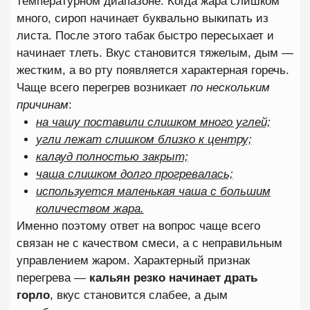
стояла открытой или хранилась в неподходящих
условиях, сироп постепенно испаряется. Табак
становится сухим, теряет аромат и начинает
быстрее перегреваться.
Пересушенный табак
можно определить визуально. Он выглядит менее
влажным, плохо тянется между пальцами и
практически не оставляет сиропа на руках. Такой
продукт хуже переносит высокую температуру и
значительно быстрее начинает горчить.
Также стоит учитывать
качество самого сырья
.
Дешевые смеси нередко содержат грубый лист,
который хуже переносит нагрев и быстрее теряет
вкусовые свойства. Если кальян горчит табак
даже при правильной забивке и умеренном
количестве углей, стоит обратить внимание
именно на качество используемой смеси.
Ошибки при розжиге углей
О правильном розжиге углей вспоминают редко,
хотя именно этот этап способен испортить вкус
кальяна еще до начала курения. Уголь должен
полностью
раскалиться со всех сторон
. Если
часть кубика остается темной, внутри
продолжаются процессы горения. Во время
курения такой уголь может выделять посторонние