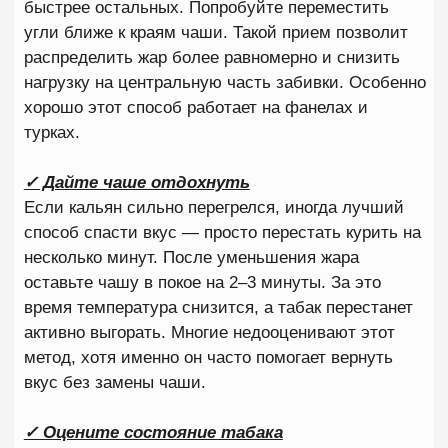
табак, тем больше будет дыма. Отчасти это
действительно так, однако между хорошим
прогревом и перегревом существует очень тонкая
грань.
Когда на чашу устанавливают сразу четыре или
пять углей, температура внутри быстро
поднимается до критических значений. Сироп
начинает активно испаряться, верхний слой
табака пересыхает, а затем начинает подгорать.
Уже через несколько минут появляется
характерная горечь, которую сложно перепутать с
чем-то другим. Особенно часто такая проблема
возникает при использовании небольших чаш или
крепких табаков, которые требуют более
деликатного прогрева. Гораздо правильнее
начинать с умеренного количества жара и при
необходимости постепенно его увеличивать.
Не прогревают чашу перед курением
Еще одна типичная ошибка — желание начать
курить сразу после установки углей. После
приготовления кальяна табаку требуется время
для равномерного прогрева. Обычно на это уходит
от 4 до 7 минут в зависимости от типа чаши,
табака и используемой системы контроля жара.