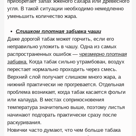
запахи и добавлять неприятный привкус. Еще
одна ошибка —
установка углей на чашу сразу
после розжига
. Температура в этот момент
нестабильна и может резко подняться выше
необходимого уровня. Опытные кальянщики
всегда дают чаше несколько минут на
равномерный прогрев. Только после этого
начинается полноценное курение. Кроме того,
большое значение имеет качество самого угля.
Дешевые варианты иногда содержат примеси,
которые способны влиять на вкус дыма и
создавать ощущение горечи.
Грязная шахта и колба
Даже идеальная забивка не поможет получить
чистый вкус, если кальян давно не мыли. После
каждой сессии на внутренних стенках шахты
остаются смолы, частицы сиропа и
ароматические компоненты предыдущих табаков.
Постепенно эти отложения накапливаются и
начинают влиять на вкус новых чаш. Особенно
заметно это при смене вкусов. Например, после
яркой мяты или цитрусов новые смеси могут
приобретать посторонние оттенки.
Иногда накопившиеся смолы дают характерную