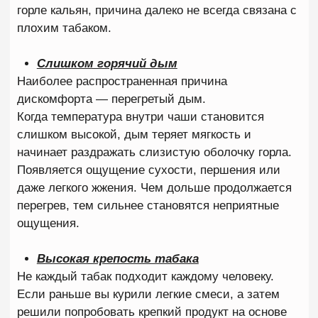
оставьте чашу в покое на 2–3 минуты. За это
время температура снизится, а табак перестанет
активно выгорать. Многие недооценивают этот
метод, хотя именно он часто помогает вернуть
вкус без замены чаши.
✓ Оцените состояние табака
Если после всех действий горечь остается,
проблема может быть серьезнее. Когда табак уже
начал подгорать, восстановить первоначальный
вкус практически невозможно. Даже если убрать
лишний жар, привкус гари останется до конца
сессии. В такой ситуации разумнее заменить
забивку полностью.
КАК ЗАБИТЬ КАЛЬЯН ЧТОБЫ НЕ
ГОРЧИЛ