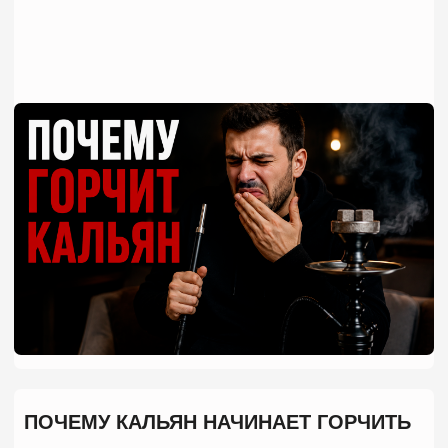
насыщенного вкуса появляется неприятная горечь.
Иногда это происходит через несколько минут
после начала курения, а иногда кальян начинает
горчить только спустя полчаса. В обоих случаях
причина одна —
нарушен баланс между
табаком, жаром и циркуляцией воздуха
.
Сам по себе качественный табак не должен
горчить. Даже крепкие смеси дают насыщенный
вкус без ощущения гари. Если кальян начал
горчить, значит какая-то часть системы
работает
неправильно
: табак перегревается, чаша забита с
ошибками, углей слишком много или кальян
недостаточно хорошо очищен после предыдущих
забивок.
Многие новички считают, что чем больше жара,
тем лучше будет дымность. На практике все
наоборот. Когда температура становится слишком
высокой, сироп начинает быстро испаряться,
листья табака пересыхают и постепенно
подгорают. В этот момент вкус становится резким,
а затем появляется характерная горечь. Поэтому
если вы задаетесь вопросом,
почему кальян
начинает горчить,
первым делом стоит проверить
температуру чаши и состояние табака. Именно
здесь чаще всего скрывается источник проблемы.