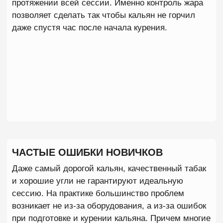
ЗАКЛЮЧЕНИЕ
Если кальян горчит, проблема почти всегда
связана с перегревом табака, ошибками при
забивке или неправильным управлением жаром. В
большинстве случаев ситуацию можно исправить
буквально за несколько минут: уменьшить
количество углей, передвинуть их к краю чаши,
продуть кальян и дать смеси немного остыть.
Чтобы горечь не появлялась снова, важно
использовать качественный табак, следить за
температурой чаши и не перегружать забивку
лишним жаром. Именно эти простые правила
позволяют сохранить насыщенный вкус, густой
дым и комфортное курение на протяжении всей
кальянной сессии.