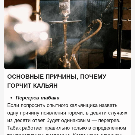
забивка.
Когда табак сильно утрамбован, воздух
перестает нормально проходить через смесь.
Верхний слой получает слишком много жара, а
нижний практически не прогревается. Отдельная
проблема возникает, когда табак касается фольги
или калауда. В местах соприкосновения
температура значительно выше, поэтому листья
начинают подгорать практически сразу после
раскуривания.
Новички часто думают, что чем больше табака
поместится в чашу, тем дольше будет куриться
кальян. На практике неправильная плотность
забивки приводит к обратному результату. Табак
быстрее выгорает, вкус становится плоским, а
через 15–20 минут появляется горечь.
Хорошая забивка всегда остается
рыхлой и
воздушной
. Именно свободная
циркуляция
воздуха
позволяет смеси прогреваться
равномерно и сохранять вкус на протяжении всей
сессии.
Некачественный или пересушенный табак
Иногда проблема возникает еще до того, как табак
попадает в чашу. Любая смесь имеет
определенный срок хранения. Если упаковка долго