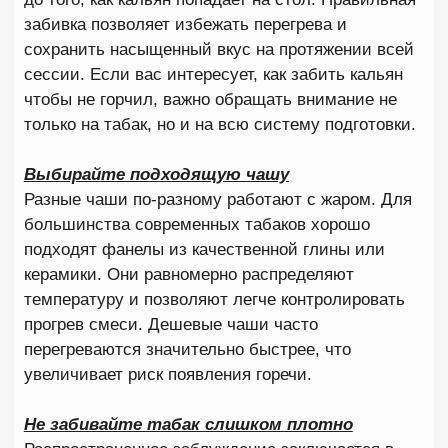
Курят на максимальном жаре всю сессию
Некоторые любители кальяна считают, что густой
дым напрямую зависит от количества жара.
Именно поэтому они стараются постоянно
держать чашу на максимальной температуре. На
самом деле хороший кальян работает совсем по
другому принципу.
Главная задача кальянщика — поддерживать
стабильный и контролируемый прогрев табака.
Если жара слишком много, вкус начинает быстро
выгорать. Если жара недостаточно, снижается
дымность. Многие современные табаки способны
комфортно работать более часа, но только при
правильном управлении температурой. Если же
постоянно держать максимальный жар, табак
может потерять вкус уже через 20–30 минут.
Поэтому важно регулярно перемещать угли,
следить за состоянием чаши и корректировать
прогрев по мере курения.
Постоянно раскуривают кальян слишком
интенсивно
Еще одна ошибка, о которой редко говорят, —
слишком частые и глубокие затяжки. Когда кальян