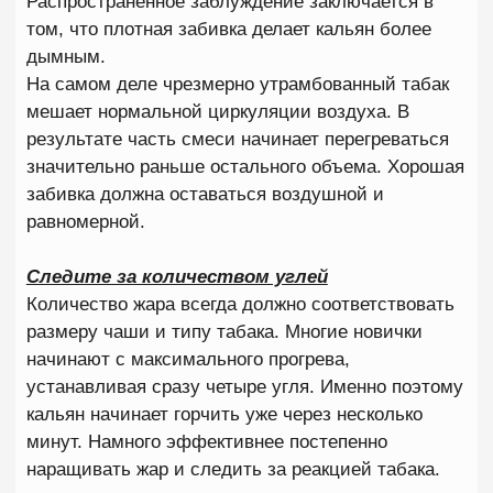
курят без перерывов, через чашу проходит
большой объем горячего воздуха. Температура
внутри начинает быстро расти, а табак
перегревается значительно быстрее обычного.
Особенно заметна проблема в больших
компаниях, когда несколько человек курят
практически одновременно.
В такой ситуации даже правильно приготовленная
чаша может начать горчить раньше времени.
Чтобы избежать перегрева, стоит делать
небольшие паузы между затяжками и не пытаться
раскуривать кальян непрерывно.