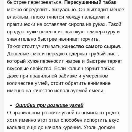
горле кальян, причина далеко не всегда связана с
плохим табаком.
Слишком горячий дым
Наиболее распространенная причина
дискомфорта — перегретый дым.
Когда температура внутри чаши становится
слишком высокой, дым теряет мягкость и
начинает раздражать слизистую оболочку горла.
Появляется ощущение сухости, першения или
даже легкого жжения. Чем дольше продолжается
перегрев, тем сильнее становятся неприятные
ощущения.
Высокая крепость табака
Не каждый табак подходит каждому человеку.
Если раньше вы курили легкие смеси, а затем
решили попробовать крепкий продукт на основе
темного листа, организм может отреагировать
достаточно резко. Иногда это воспринимается как
горечь, хотя фактически причиной является
высокая концентрация никотина. Особенно часто
такая реакция возникает у новичков.
Обезвоживание во время курения