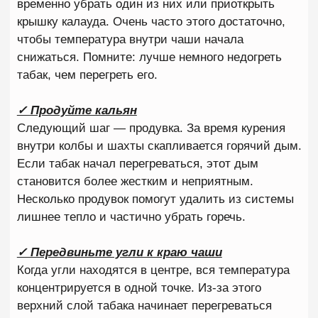
ЧАСТЫЕ ОШИБКИ НОВИЧКОВ
Даже самый дорогой кальян, качественный табак
и хорошие угли не гарантируют идеальную
сессию. На практике большинство проблем
возникает не из-за оборудования, а из-за ошибок
при подготовке и курении кальяна. Причем многие
из них совершают даже люди, которые регулярно
курят кальян дома. Если кальян постоянно горчит,
быстро теряет вкус или начинает драть горло,
скорее всего причина кроется в одной из
следующих ошибок.
Ставят 4–5 углей сразу
Одна из самых распространенных ошибок среди
новичков — использование слишком большого
количества углей с самого начала.
Многие считают, что чем больше жара получает