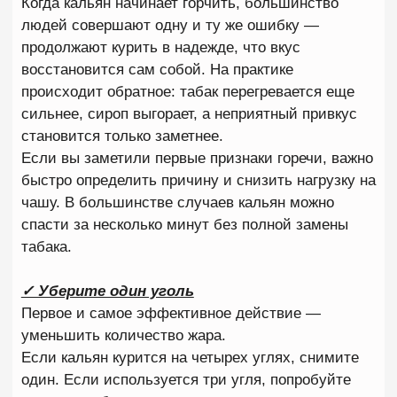
кальян начинает горчить уже через несколько
минут. Намного эффективнее постепенно
наращивать жар и следить за реакцией табака.
Используйте качественный табак
Даже идеальная забивка не сможет исправить
пересушенную или испорченную смесь. Перед
приготовлением обращайте внимание на
влажность табака, количество сиропа и аромат.
Хороший табак должен выглядеть свежим и
сохранять выраженный запах. Если смесь
слишком сухая, вероятность появления горечи
возрастает в несколько раз.
Контролируйте жар на протяжении всей
сессии
Многие считают, что работа заканчивается после
раскуривания кальяна. На самом деле опытный
кальянщик постоянно контролирует температуру
чаши. Угли постепенно уменьшаются, табак
прогревается глубже, а вкус меняется на
протяжении всей сессии. Именно контроль жара
позволяет сделать так чтобы кальян не горчил
даже спустя час после начала курения.