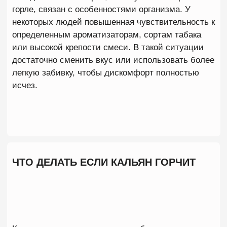
Разные чаши по-разному работают с жаром. Для
большинства современных табаков хорошо
подходят фанелы из качественной глины или
керамики. Они равномерно распределяют
температуру и позволяют легче контролировать
прогрев смеси. Дешевые чаши часто
перегреваются значительно быстрее, что
увеличивает риск появления горечи.
Не забивайте табак слишком плотно
Распространенное заблуждение заключается в
том, что плотная забивка делает кальян более
дымным.
На самом деле чрезмерно утрамбованный табак
мешает нормальной циркуляции воздуха. В
результате часть смеси начинает перегреваться
значительно раньше остального объема. Хорошая
забивка должна оставаться воздушной и
равномерной.
Следите за количеством углей
Количество жара всегда должно соответствовать
размеру чаши и типу табака. Многие новички
начинают с максимального прогрева,
устанавливая сразу четыре угля. Именно поэтому