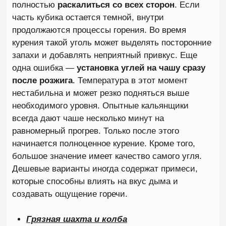
Мало кто связывает неприятные ощущения в
горле с недостатком жидкости в организме.
Во время длительной кальянной сессии
слизистая постепенно пересыхает. Если при этом
человек не пьет воду или чай, дым начинает
восприниматься гораздо жестче.
Поэтому практически
во всех хороших кальянных
вместе с кальяном всегда рекомендуют напитки.
Индивидуальная чувствительность
Иногда ответ на вопрос, почему кальян горчит в
горле, связан с особенностями организма. У
некоторых людей повышенная чувствительность к
определенным ароматизаторам, сортам табака
или высокой крепости смеси. В такой ситуации
достаточно сменить вкус или использовать более
легкую забивку, чтобы дискомфорт полностью
исчез.
ЧТО ДЕЛАТЬ ЕСЛИ КАЛЬЯН ГОРЧИТ