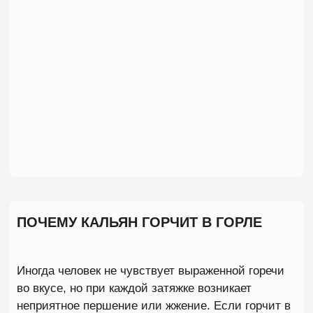
табак, чем перегреть его.
✓ Продуйте кальян
Следующий шаг — продувка. За время курения
внутри колбы и шахты скапливается горячий дым.
Если табак начал перегреваться, этот дым
становится более жестким и неприятным.
Несколько продувок помогут удалить из системы
лишнее тепло и частично убрать горечь.
✓ Передвиньте угли к краю чаши
Когда угли находятся в центре, вся температура
концентрируется в одной точке. Из-за этого
верхний слой табака начинает перегреваться
быстрее остальных. Попробуйте переместить
угли ближе к краям чаши. Такой прием позволит
распределить жар более равномерно и снизить
нагрузку на центральную часть забивки. Особенно
хорошо этот способ работает на фанелах и
турках.
✓ Дайте чаше отдохнуть
Если кальян сильно перегрелся, иногда лучший
способ спасти вкус — просто перестать курить на
несколько минут. После уменьшения жара