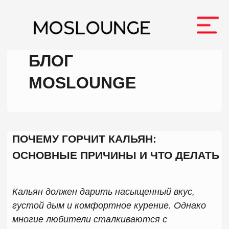
Всегда актуальная инфо в
нашем
Telegram-канале
БЛОГ
MOSLOUNGE
Главная
О нас
Заведения
Ф
Меню
ПОЧЕМУ ГОРЧИТ КАЛЬЯН:
ОСНОВНЫЕ ПРИЧИНЫ И ЧТО ДЕЛАТЬ
ЗАБРОН
Кальян должен дарить насыщенный вкус,
густой дым и комфортное курение. Однако
многие любители сталкиваются с
ситуацией, когда уже через несколько минут
после начала сессии появляется неприятная
горечь. В такие моменты возникает
закономерный вопрос: почему горчит кальян и
можно ли быстро исправить проблему?
Причин может быть несколько. Чаще всего
кальян начинает горчить из-за перегрева