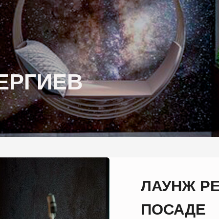
ГИЕВ
ЛАУНЖ РЕСТОРА
ПОСАДЕ
Lounge bar в Сергиеве Посаде, рас
Глинки 27. Добраться до лаунж ба