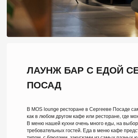
ЛАУНЖ БАР С ЕДОЙ СЕРГ
ПОСАД
В MOS lounge ресторане в Сергееве Посаде самостоят
как в любом другом кафе или ресторане, где можно вку
В меню нашей кухни очень много еды, на выбор для с
требовательных гостей. Еда в меню кафе представле
типом, с блюдами, закусками из самых разных кухонь м
какие блюда есть в меню MOS lounge в Сергееве Поса
европейская кухня, сочные бургеры, правильное питани
снеки, шоколад, молочные коктейли и смузи. Если вы 
бар в Сергиеве Посаде, где можно хорошо и вкусно по
конечно, приезжайте в MOS бар на улицу Глинки дом 2
ресторане есть также доставка еды, и вы всегда может
осуществить доставку к себе домой, наша кухня работа
Eda, Deliviry Club