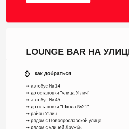
➟ район Углич
➟ рядом с Новоярославской улице
➟ рядом с улицей Дружбы
LET'S GO!
ВЫЗВАТЬ ТАКСИ