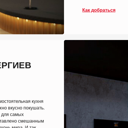
ИЕВ
ельная кухня
сно покушать.
амых
но смешанным
ира. И так
де:
е, закуски,
ищете Лаунж
кушать,
7. В нашем
е
ет с Yandex