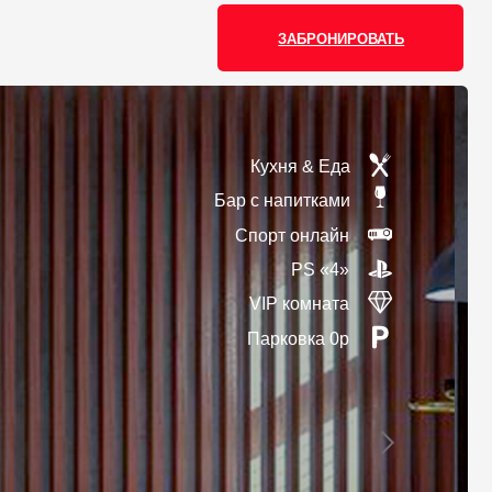
ЗАБРОНИРОВАТЬ
Кухня & Еда
Бар с напитками
Спорт онлайн
PS «4»
VIP комната
Парковка 0р