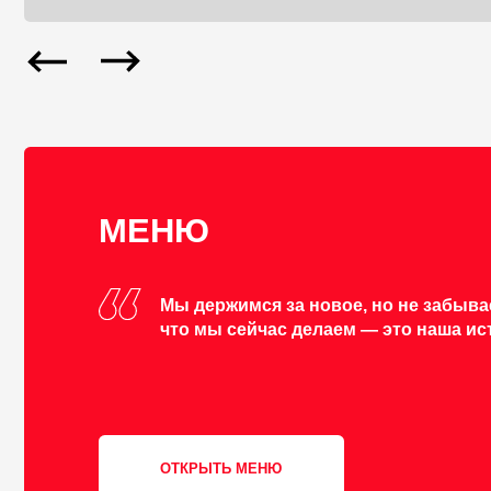
ОТКРЫТЬ МЕНЮ
LOUNGE BAR НА УЛИЦЕ Г
⌚
как добраться
➟ автобус № 14
➟ до остановки "улица Углич"
➟ автобус № 45
➟ до остановки "Школа №21"