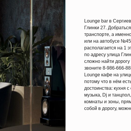
транспорте, а именно: на автобусе
или на автобусе №45 до остановки
располагается на 1 этаже отдельно
по адресу улица Глинки 27 города 
сложно найти дорогу до MOS Loung
звоните 8-986-666-88-33 и админис
Lounge кафе на улице Глинке 27 по
потому что в нём есть свои собств
достоинства: кухня с едой как в п
музыка, Dj и танцпол, настольные 
комнаты и зоны, прямые спортивны
собой в дорогу, можно работать за 
Как добраться