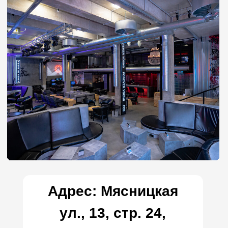
отдыха. Если цель — именно кальянная с
пс 5 и полноценный игровой вечер,
уточните при бронировании наличие
свободной приставки. В некоторых
филиалах приставки находятся в Вип-
зонах, и без бронирования можно остаться
без желаемого формата.
Во-вторых,
учитывайте депозитную
систему. Вечером и в выходные ВИП-
комнаты чаще всего работают по
минимальному чеку.
В-третьих,
следите за акциями. У сети
регулярно появляются спецпредложения:
будничные скидки, комбо-форматы «кальян
+ чай», бонусы для именинников. Иногда
именно акции делают формат кальянной с
игровыми приставками особенно выгодным.
Наконец, приходите компанией. MOS
Lounge — это формат «социального
отдыха». Да, можно прийти вдвоём, но