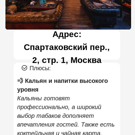
и рассадка для компаний. В заведении
сочетаются:
✔ качественные кальяны и авторские табаки;
✔ игровые зоны с
приставками
PlayStation
(PS4/PS5), которые доступны гостям в VIP‑зонах
и у больших экранов;
✔ большие экраны для спортивных трансляций
и игр — что делает MOS Lounge подходящим не
только для курения кальяна, но и для активного
досуга в компании;
✔ полноценная кухня и бар с коктейлями, так что
вечер может быть не только игровым, но и
гастрономическим;
Стиль заведения — это современный
urban‑лаунж, который одинаково хорош и для
ночного отдыха, и для вечеринки с друзьями, и
для chill‑вечера после работы.