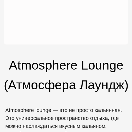
🍸
Комбинация кальяна и
развлечений
Ты можешь курить кальян, пить
коктейли и одновременно играть
с друзьями на "PS5" в отдельной
комнате — одна из ключевых
фишек заведения.
🎮
ВИП‑зоны с приставкой
ВИП‑комнаты оснащены "PS5" и
большим экраном с высокой
частотой обновления —
отличный вариант для турниров
в ФИФА, гоночных игр или
кооператива.
🍹
Интерьер и атмосфера
Здесь действительно уютно:
мягкий свет, современный дизайн,
комфортные диваны и барная
карта с интересными
коктейлями.
🍽️
Дополнительные развлечения