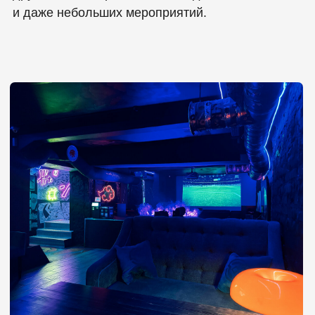
Более тихие гости, которые
хотят только кальян и беседу,
иногда жалуются на то, что
игровая зона делает атмосферу
чуть более шумной — важно
подобрать время и компанию.
Smoke Relax (Смоук
Релакс)
Smoke Relax — это не просто кальянная, а
комбинация лаунж‑пространства, расслабленной
атмосферы и возможности досуга с играми.
Заведение находится в районе Измайлово, на
улице Борисовская. Оно позиционируется как
место, где можно комфортно провести вечер с
друзьями, наслаждаясь кальянами, напитками и
играми в непринужденной обстановке.
В заведении помимо качественных кальянов
часто устраиваются вечера настольных игр и
игры на приставках (чаще всего по
договоренности с администрацией), что делает