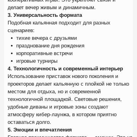
аудитория, давно устарел. Сегодня кальянная с
приставкой — это пространство для всех, кто
ценит качественный досуг. Формат особенно
подходит:
компаниям друзей
парам, которые любят совместные активности
коллегам после работы
поклонникам киберспорта
тем, кто ищет нестандартное место для
праздника
Важно понимать: речь идет не только об играх. Это
атмосфера, где можно расслабиться, пообщаться
и при этом получить новые эмоции.