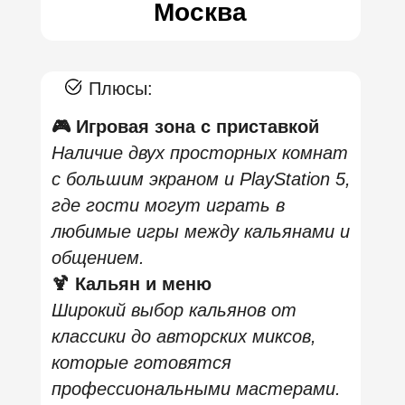
раскрывается атмосфера именно в кругу
друзей. Игры, кальян, коктейли, музыка —
всё работает на совместные впечатления.
Если кратко, перед визитом стоит:
заранее бронировать ВИП-комнату с
приставкой;
уточнять минимальный депозит;
проверять актуальные акции;
выбирать филиал по расположению и
формату зала;
планировать вечер минимум на 2–3
часа, чтобы отдых был полноценным.
MOS Lounge — это современный ответ на
вопрос: какой должна быть
кальянная с
плойкой
в большом городе? Просто
диваны и дым уже не впечатляют. Сегодня
гость хочет больше — атмосферу, сервис,
развлечения и возможность провести вечер
разнообразно.