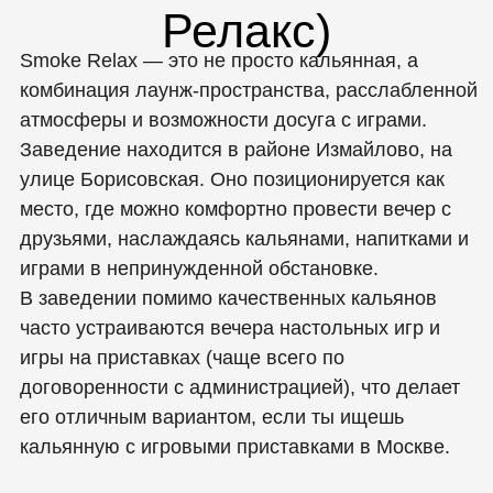
(Чиллинг Москоу)
Chilling Moscow — это не просто кальянная, а
лаунж‑бар в центре столицы с атмосферой уюта,
дизайном и развлекательными элементами,
включая бесплатные игровые приставки
PS5/PS4 в ВИП‑зонах и большие экраны, на
которых можно выводить контент по своему
желанию. Заведение располагается в
Спартаковском переулке, недалеко от метро
Красносельская/Бауманская, и работает до
глубокой ночи, предлагая гостям расслабиться
после работы или устроить вечер с друзьями.
Место задумано как приватный клуб‑лаунж, где
комфорт, стиль и внимательный сервис
объединяются с развлечениями — кальян,
коктейли, музыка и возможность поиграть
делают его интересным вариантом для
вечернего досуга в мегаполисе.
👉 Бронируй ВИП‑комнату с приставкой заранее,