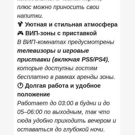
Адрес: сеть
заведений
Плюсы:
🎮
Игровые приставки и
специальные зоны
Во многих локациях есть PS4 или
PS5 в зонах отдыха или вип-
комнатах с большими экранами,