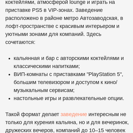
Помимо игр и кальяна можно
использовать настольные
развлечения, музыку, караоке и
даже организовать банкет/
мероприятие.
Минусы:
💰 Стоимость
ВИП‑комнаты с PS5 арендуются
почасово (~1000–1500 ₽/час) —
это может увеличивать общую
цену выхода.
🕐
Зависит от загрузки
Если заведение популярно в
выходные, зоны с приставками
могут быть заняты, и без брони
туда не попасть. (обычная
практика в местах с игровыми
зонами)
🔇
Не всегда центральная
активность