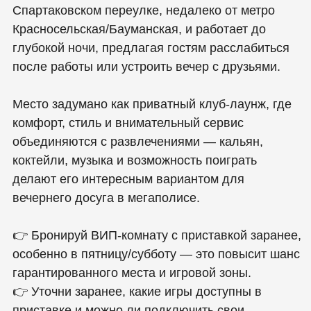
Заведение работает 24/7, что
даёт свободу приходить в любое
время.
🍸 Атмосфера и развлечения
Здесь часто проходят
диджейские, живые выступления,
тематические вечера, что
создаёт динамичную,
насыщенную атмосферу.
Минусы:
💰 Стоимость
Из‑за центрального расположения
и насыщенного формата
посещение может быть дороже
обычной кальянной — средний чек
составляет примерно от 3000 ₽
за вечер.
🕐 Обязательный заказ кальяна
Действует правило: заказ кальяна
является обязательным, что