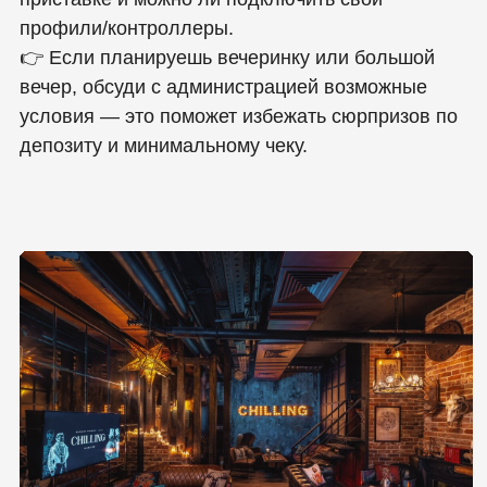
увеличивает общую сумму
посещения независимо от планов
на игры.
📅 Бронировать ВИП‑комнаты
стоит заранее
Игровые зоны и вип‑комнаты с
приставкой лучше резервировать
заранее, особенно по вечерам и в
выходные — иначе можно не
успеть занять место.
MOS-LOUNGE (Мос
лаундж бар)
MOS Lounge & Bar
— это крупная федеральная
сеть московских лаунж‑баров и кальянных,
которые работают почти круглосуточно и
предлагают аналог формата «кальянная с
приставкой»: уютные лаунж‑зоны, бар с
напитками, авторские кальяны, рестораны‑меню