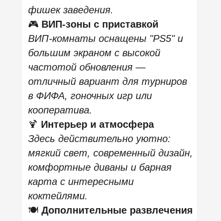
Адрес: Борисовская
ул., 1, Москва
Плюсы:
🍽️
Еда и напитки
Есть кухня и напитки, так что
вечер может плавно переходить
из игр в полноценный
атмосферный отдых.
🎮
Игровой досуг
Заведение подходит для
активного отдыха: здесь можно