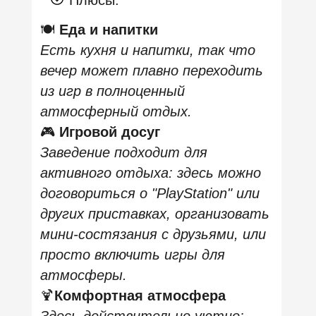
🕐 Долгая работа и удобное
положение
Работает до 03:00 в будни и до
05–06:00 по выходным, так что
сюда удобно приходить вечером и
оставаться до глубокой ночи
.
📍 Удобный доступ
Заведение расположено в шаговой
доступности от нескольких
станций метро.
Минусы:
💰 Стоимость
Средний чек выше среднего по
обычным кальянным, особенно
если бронировать ВИП‑комнаты с
приставками — ставка может
достигать 3000–4500 ₽/час.
🕐 VIP‑зоны лучше бронировать
заранее
Игровые приставки и лучшие
места находятся в