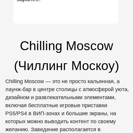
Адрес:
Мясницкая
ул., 13, стр. 24,
Москва
Плюсы:
🎮 Игровая зона с приставкой
Наличие двух просторных комнат
с большим экраном и PlayStation 5,
где гости могут играть в
любимые игры между кальянами и
общением.
🍹 Кальян и меню
Широкий выбор кальянов от
классики до авторских миксов,
которые готовятся
профессиональными мастерами.
Меню также включает уличную
еду.
🕐 Круглосуточный режим