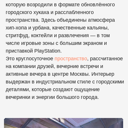
меньше по размеру.
Рекомендации перед
посещением MOS
Lounge
Выбирая кальянную с приставкой, важно
понимать формат. MOS Lounge — это не
просто место «покурить кальян», а
полноценное лаунж-пространство с ВИП-
комнатами, меню, акциями и игровыми
зонами. Чтобы вечер прошёл идеально,
стоит учесть несколько практических
моментов.
Во-первых
, определитесь с форматом