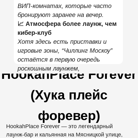
Минусы:
💰 Стоимость
Формат лаунж-бар + кальянная +
игры, а не бюджетный кальян-
бар. Меню кальянов, коктейлей и
особенно аренда вип-комнат с
приставкой может заметно
увеличить чек.
📅
Бронирование лучше заранее
Игровые зоны и лучшие вип-
комнаты могут быть заняты в
пик-часы — особенно в пятницу и
субботу.
📊
Не во всех локациях
одинаковый уровень
Несмотря на единый бренд,
впечатления могут отличаться
от филиала к филиалу: в одних
места игровые приставки в
приоритете, в других они скорее
фон, а в третьих зоны чуть