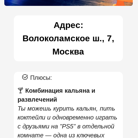
его отличным вариантом, если ты ищешь
кальянную с игровыми приставками в Москве.
👉 Бронируй игровую зону заранее, если ты
приезжаешь именно ради приставки или
соревнований с друзьями — это поможет
гарантировать место и избежать ожидания.
👉 Уточни список игр, которые доступны в
определённый день — часто в Smoke Relax
проходят тематические игровые вечера.
👉 Если планируешь отметить событие или
собраться компанией — найди время до пиковых
часов (19:00–23:00), чтобы получить максимум
пространства и комфорта.