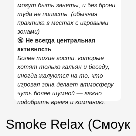
приставок
Игровые приставки могут быть
доступны не всегда и часто
действуют по договорённости
или бронированию — лучше
уточнять заранее.
💡 Атмосфера не игрового клуба
Это скорее расслабленный лаунж
с элементами игр, а не
полноценный игровой клуб.
📈 Популярность по выходным
В вечерние часы и особенно в
выходные дни заведение может
быть довольно заполнено — из‑за
этого стоит бронировать столы
заранее.
Chilling Moscow