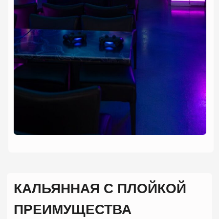
понимать, что это не просто модный тренд — это
новый уровень досуга, объединяющий комфорт и
развлечения.
1. Комфорт и расслабление
Вы приходите, садитесь в мягкий диван,
заказываете ароматный кальян и одновременно
можете наслаждаться любимой игрой на PS5 или
PS4. Такой отдых позволяет полностью
отключиться от забот и стрессов города.
2. Общение и совместные игры
Кальянная с игровыми приставками превращает
привычное посиделки в совместный игровой опыт.
Друзья могут устраивать мини‑турниры,
соревноваться в футболе, гонках или
кооперативных играх. Это укрепляет связи и
делает вечер живым и динамичным.
3. Универсальность формата
Подобная кальянная подходит для разных
сценариев:
тихие вечера с друзьями
празднование дня рождения
корпоративные встречи
игровые турниры
4. Технологичность и современный интерьер
Использование приставок нового поколения и