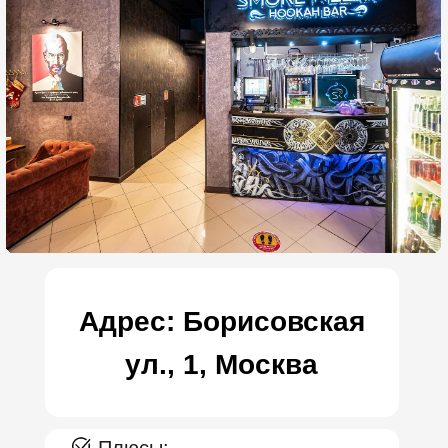
Адрес:
Спартаковский пер.,
2, стр. 1, Москва
Плюсы:
💨 Кальян и напитки высокого
уровня
Кальяны готовят
профессионально, а широкий
выбор табаков дополняет
впечатления гостей. Также есть
коктейльная и чайная карта,
плюс можно приносить свои
напитки.
🍹 Уютная и стильная атмосфера
🎮
ВИП‑зоны с приставкой
В ВИП‑комнатах предусмотрены
телевизоры и игровые
приставки (включая PS5/PS4)
,
которые доступны гостям
бесплатно в рамках аренды зоны.