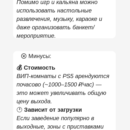
договориться о "PlayStation" или
других приставках, организовать
мини‑состязания с друзьями, или
просто включить игры для
атмосферы.
🍹
Комфортная атмосфера
Здесь действительно уютно:
приглушенный свет и музыка,
современный дизайн,
комфортные диваны, что
идеально подойдет для
ненапряженного отдыха.
💨 Качественные кальяны
Тут предлагают разнообразные
кальяны — от классических до
фруктовых — и большую чайную
карту.
Минусы:
📅 Вариативность игровых