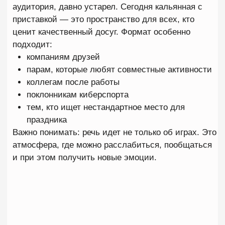
Atmosphere lounge — это не просто кальянная.
Это универсальное пространство отдыха, где
можно наслаждаться вкусным кальяном,
коктейлями, атмосферой lounge и играть на
приставке PS5 в VIP‑зонах. Заведение
расположено в районе метро Автозаводская, в
лофт‑пространстве с красивым интерьером и
уютными зонами для компаний. Здесь
сочетаются:
кальянная и бар с авторскими коктейлями и
классическими напитками;
ВИП‑комнаты с приставками "PlayStation 5",
большим телевизором и доступом к кино/
музыкальным сервисам;
настольные игры и развлекательные опции.
Такой формат делает
заведение
интересным не
только для курения кальяна, но и для вечеринок,
дружеских вечеров, компаний до 10–15 человек
и даже небольших мероприятий.