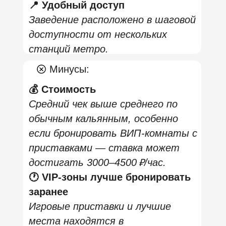
где компании могут играть
между кальянным релаксом.
🍹
VIP-комнаты и премиум-
сервис
Почти в каждом филиале есть
вип-комнаты, оборудованные
экранами, приставками и
возможностью подключать
стрим-сервисы.
🍽️
Меню, бар и акции
Сеть предлагает не только
кальян, но и полноценную кухню,
коктейли и чайные карты. Многие
заведения проводят акции.
📺 Дополнительные
развлечения
Можно посмотреть спортивные
трансляции, играть в настолки,
работать с ноутбуком или
устроить корпоратив/день
рождения.