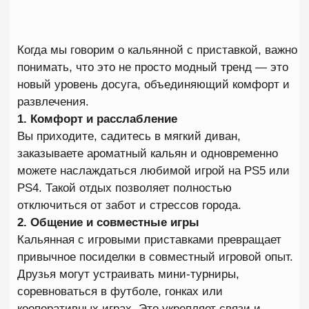
проекторов делает кальянную с плойкой не только
местом для отдыха, но и современной
технологичной площадкой. Световые решения,
удобные диваны и игровые зоны создают
атмосферу кибер‑лаунжа, в котором приятно
оставаться долго.
5. Эмоции и впечатления
Главное преимущество формата — эмоции. Это не
просто кальян, а вечер, который запомнится.
Возможность одновременно играть, курить кальян
и общаться — редкое сочетание, которое дарит
гостям яркие впечатления и удовольствие.
ДЛЯ КОГО ПОДХОДИТ
КАЛЬЯННАЯ С ПРИСТАВКОЙ
Стереотип о том, что это исключительно мужская